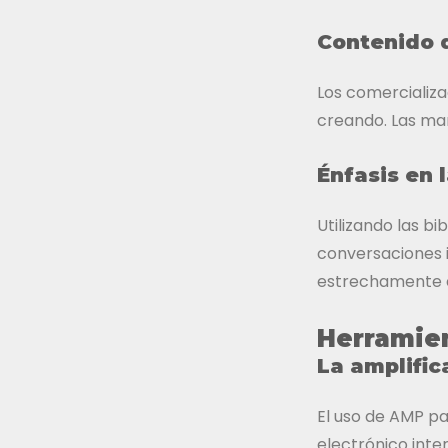
Contenido d
Los comercializa
creando. Las mar
Énfasis en 
Utilizando las b
conversaciones i
estrechamente es
Herramien
La amplific
El uso de AMP pa
electrónico inte