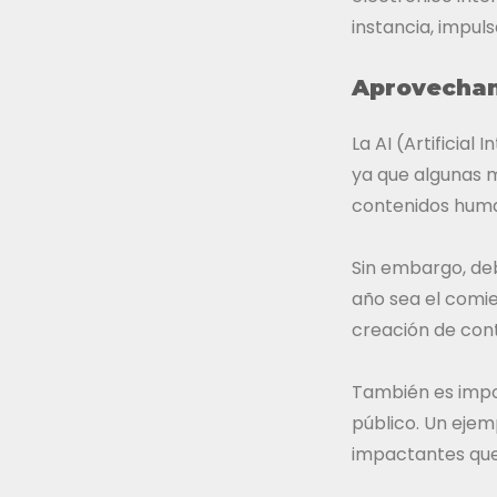
instancia, impul
Aprovechand
La AI (Artificial
ya que algunas 
contenidos hum
Sin embargo, de
año sea el comi
creación de cont
También es impo
público. Un ejem
impactantes que