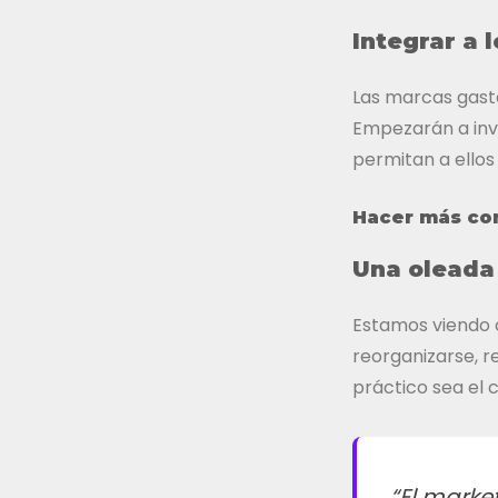
Integrar a 
Las marcas gast
Empezarán a invo
permitan a ellos 
Hacer más co
Una oleada
Estamos viendo 
reorganizarse, r
práctico sea el c
“El marke