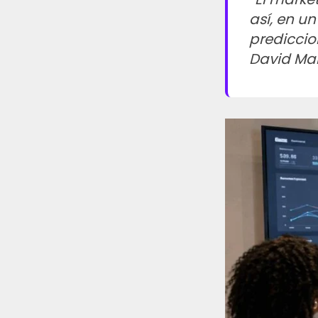
así, en u
prediccio
David Mar