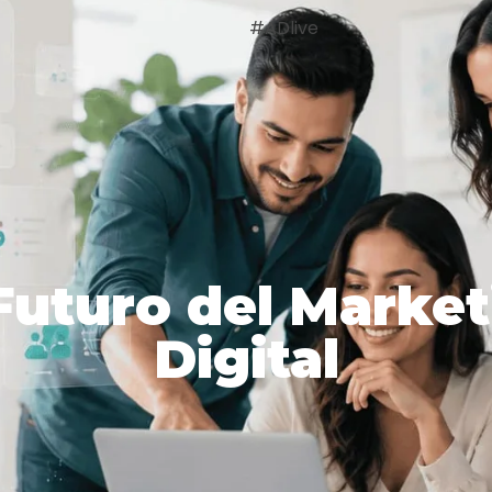
#ADlive
Futuro del Marke
Digital